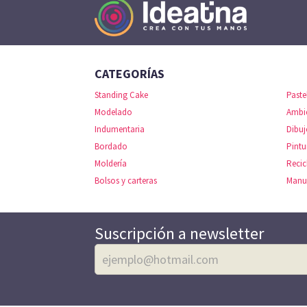
CATEGORÍAS
Standing Cake
Paste
Modelado
Ambi
Indumentaria
Dibuj
Bordado
Pintu
Moldería
Recic
Bolsos y carteras
Manu
Suscripción a newsletter