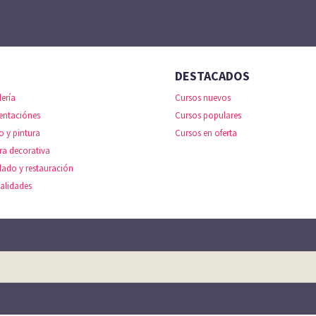
DESTACADOS
lería
Cursos nuevos
entaciónes
Cursos populares
o y pintura
Cursos en oferta
ra decorativa
lado y restauración
alidades