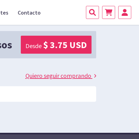
ntes
Contacto
sos
$ 3.75 USD
Desde
Quiero seguir comprando