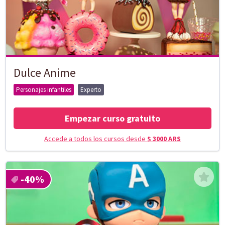
Dulce Anime
Personajes infantiles
Experto
Empezar curso gratuito
Accede a todos los cursos desde
$ 3000 ARS
-40
%