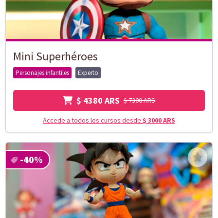
Mini Superhéroes
Personajes infantiles
Experto
$ 4380 ARS
$ 7300 ARS
Accede a todos los cursos desde
$ 3000 ARS
-40
%